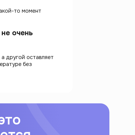
какой-то момент
 не очень
 а другой оставляет
ературе без
это
ется.