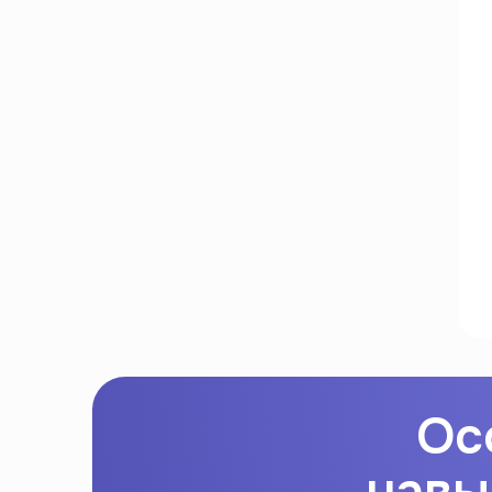
Ос
навы