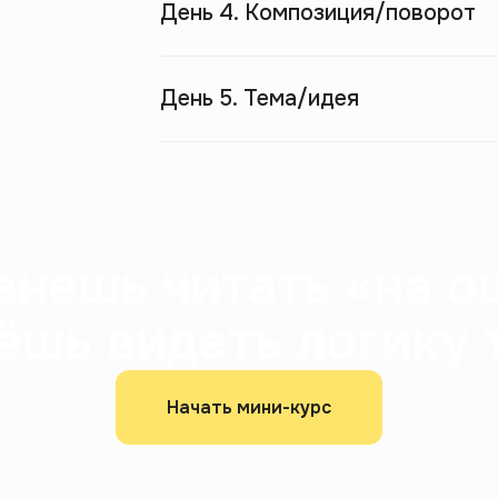
День 4. Композиция/поворот
День 5. Тема/идея
анешь читать «на 
ёшь видеть логику 
Начать мини-курс