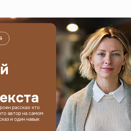
й
ий
текста
роен рассказ: кто
 что автор на самом
сказ и один навык