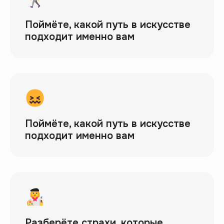
Поймёте, какой путь в искусстве
подходит именно вам
Кто ведёт марафон
Нэлли
Кундрюкова
Искусствовед, историк искусства
и архитектуры (СПбГУ, РИИИ)
Поймёте, какой путь в искусстве
Автор курса «Искусствовед»
подходит именно вам
За 5 лет через курс прошли
2500+ человек
Разберёте страхи, которые