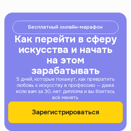
Бесплатный онлайн-марафон
Как перейти в сферу
искусства и начать
на этом
зарабатывать
5 дней, которые покажут, как превратить
любовь к искусству в профессию — даже
если вам за 30, нет диплома и вы боитесь
всё менять
Зарегистрироваться